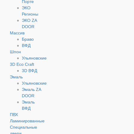
Порте
ЭКО
Регионы
ЭКО ZA
DOOR
Массив
Браво
ВФД
Шпон
Ульяновские
3D Eco Craft
3D ВФД
Эмаль
Ульяновские
Эмаль ZA
DOOR
Эмаль
ВФД
ПВХ
Ламинированные
Специальные
двери