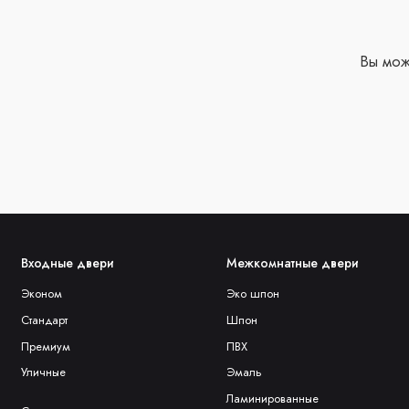
Вы мо
Входные двери
Межкомнатные двери
Эконом
Эко шпон
Стандарт
Шпон
Премиум
ПВХ
Уличные
Эмаль
Ламинированные