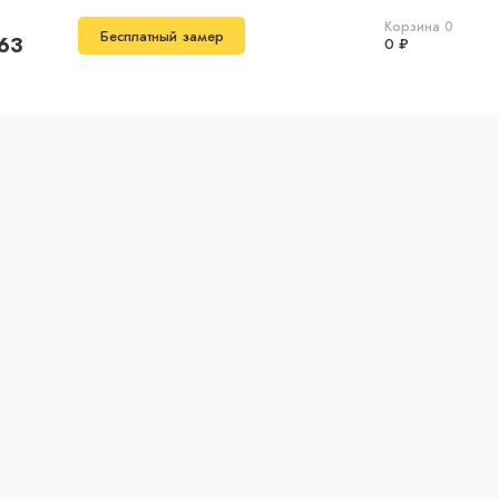
Корзина
0
Бесплатный замер
-63
0 ₽
Фурнитура
Кварцвинил
О магазине
Контакты