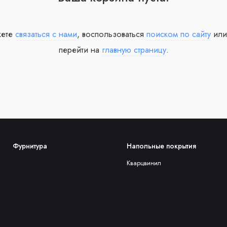
жете
связаться с нами
, воспользоваться
поиском по сайту
или
перейти на
главную страницу
.
Фурнитура
Напольные покрытия
Кварцвинил